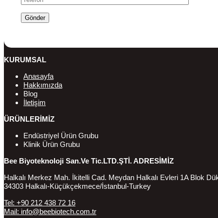
KURUMSAL
Anasayfa
Hakkımızda
Blog
İletişim
ÜRÜNLERİMİZ
Endüstriyel Ürün Grubu
Klinik Ürün Grubu
Bee Biyoteknoloji San.Ve Tic.LTD.ŞTİ. ADRESİMİZ
Halkalı Merkez Mah. İkitelli Cad. Meydan Halkalı Evleri 1A Blok D
34303 Halkalı-Küçükçekmece/İstanbul-Turkey
Tel: +90 212 438 72 16
Mail: info@beebiotech.com.tr