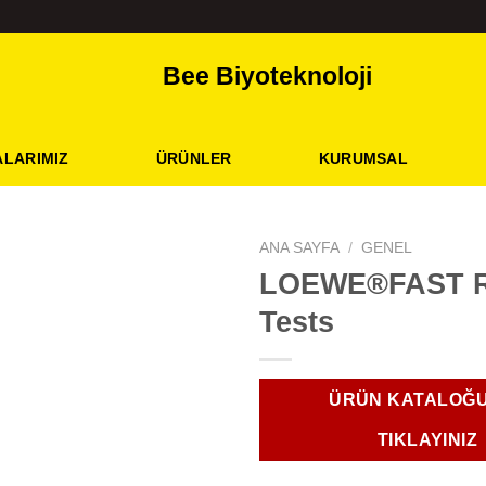
Bee Biyoteknoloji
LARIMIZ
ÜRÜNLER
KURUMSAL
ANA SAYFA
/
GENEL
LOEWE®FAST R
Tests
ÜRÜN KATALOĞU
TIKLAYINIZ