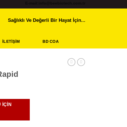
E-mail:info@beebiotech.com.tr
Sağlıklı Ve Değerli Bir Hayat İçin...
İLETIŞIM
BD COA
apid
 IÇIN