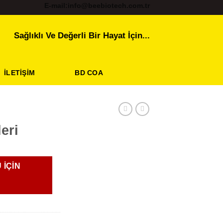
E-mail:info@beebiotech.com.tr
Sağlıklı Ve Değerli Bir Hayat İçin...
İLETIŞIM
BD COA
eri
 IÇIN