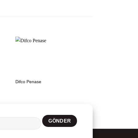
Difco Penase
LOEWE®FAST Rapid