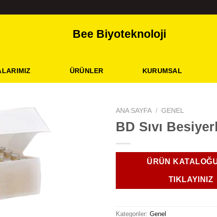
Bee Biyoteknoloji
LARIMIZ
ÜRÜNLER
KURUMSAL
ANA SAYFA
/
GENEL
BD Sıvı Besiyerl
ÜRÜN KATALOĞU
TIKLAYINIZ
Kategoriler:
Genel